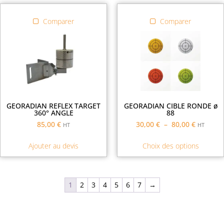
Comparer
Comparer
GEORADIAN REFLEX TARGET
GEORADIAN CIBLE RONDE ø
360° ANGLE
88
85,00
€
30,00
€
–
80,00
€
HT
HT
Ajouter au devis
Choix des options
1
2
3
4
5
6
7
→