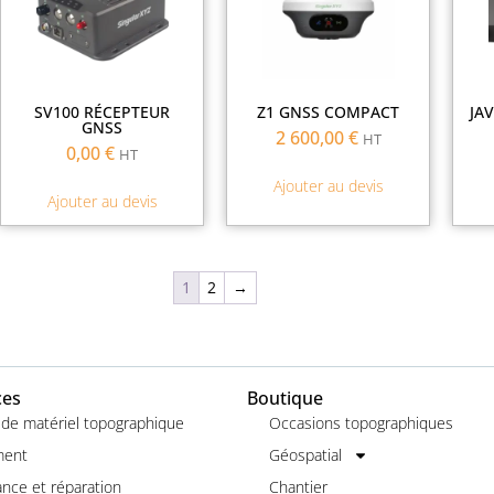
SV100 RÉCEPTEUR
Z1 GNSS COMPACT
JA
GNSS
2 600,00
€
HT
0,00
€
HT
Ajouter au devis
Ajouter au devis
1
2
→
ces
Boutique
 de matériel topographique
Occasions topographiques
ment
Géospatial
nce et réparation
Chantier