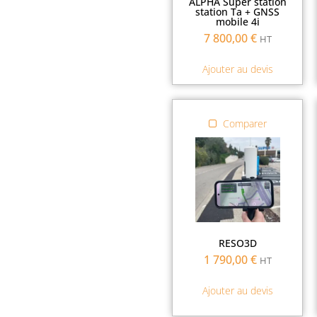
ALPHA Super station
station Ta + GNSS
mobile 4i
7 800,00
€
HT
Ajouter au devis
Comparer
RESO3D
1 790,00
€
HT
Ajouter au devis