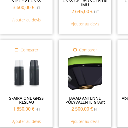
STEC SV1 GNSS
GNSS GEOBSYS – U9TRI
G
IMU
3 600,00
€
HT
2 645,00
€
HT
Ajouter au devis
Ajouter au devis
Comparer
Comparer
SFAIRA ONE GNSS
JAVAD ANTENNE
Ab
RESEAU
POLYVALENTE GrAnt
1 850,00
€
2 500,00
€
HT
HT
Ajouter au devis
Ajouter au devis