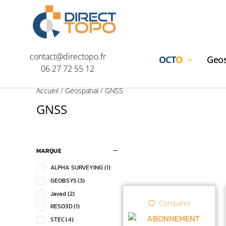
contact@directopo.fr
OCT
O
Geos
06 27 72 55 12
Accueil
/
Géospatial
/ GNSS
GNSS
MARQUE
ALPHA SURVEYING
(1)
GEOBSYS
(3)
Javad
(2)
Comparer
RESO3D
(1)
STEC
(4)