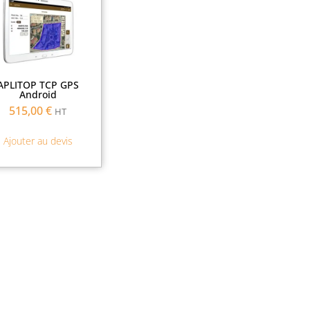
Demande
d'assurance
APLITOP TCP GPS
Android
515,00
€
HT
Demander une
Ajouter au devis
démonstration
Demander un
renseignement