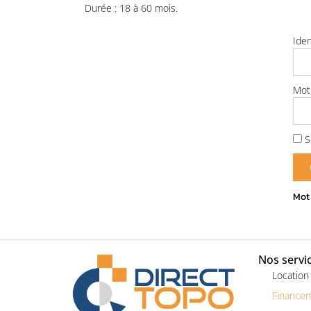
Durée : 18 à 60 mois.
Pour l'ensemble de vo
Iden
topographiques et l
Mot
S
Mot
Nos servi
Location
Finance