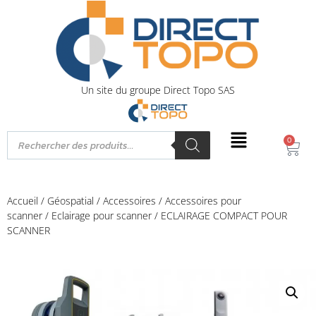
Un site du groupe Direct Topo SAS
0
Accueil
/
Géospatial
/
Accessoires
/
Accessoires pour
scanner
/
Eclairage pour scanner
/ ECLAIRAGE COMPACT POUR
SCANNER