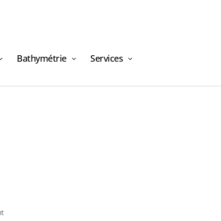
Bathymétrie
Services
Demande de
financement
nt
Demande