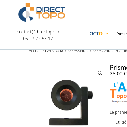
contact@directopo.fr
OCT
O
Geos
06 27 72 55 12
Accueil
/
Géospatial
/
Accessoires
/
Accessoires instru
Prism
25,00
€
Le prisme
Utilis