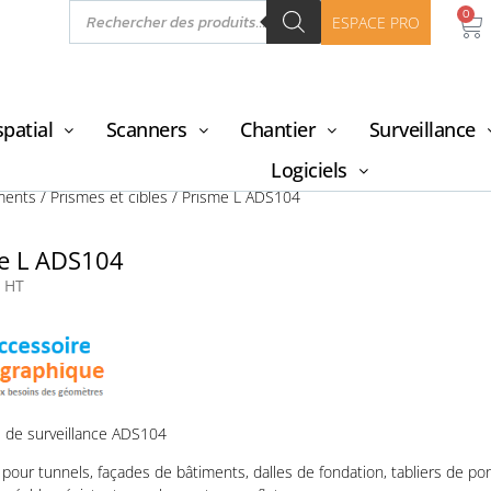
0
ESPACE PRO
patial
Scanners
Chantier
Surveillance
Logiciels
ments
/
Prismes et cibles
/ Prisme L ADS104
e L ADS104
HT
 de surveillance ADS104
é pour tunnels, façades de bâtiments, dalles de fondation, tabliers de po