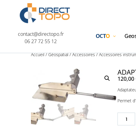
contact@directopo.fr
OCT
O
Geos
06 27 72 55 12
Accueil
/
Géospatial
/
Accessoires
/
Accessoires instru
ADAP
120,00
Adaptateu
Permet d’i