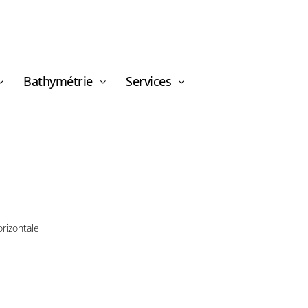
Bathymétrie
Services
Demande de
financement
orizontale
Demande