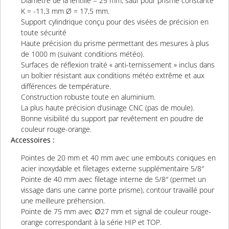
Diamètre de la lentille = 25 mm, sauf pour prisme constante
K = -11,3 mm Ø = 17,5 mm.
Support cylindrique conçu pour des visées de précision en
toute sécurité
Haute précision du prisme permettant des mesures à plus
de 1000 m (suivant conditions
météo)
.
Surfaces de réflexion traité « anti-
ternissement » inclus dans
un boîtier résistant aux conditions météo extrême et aux
différences de température.
Construction robuste toute en aluminium.
La plus haute précision d’usinage CNC (pas de moule).
Bonne visibilité du support par revêtement en poudre de
couleur rouge-orange.
Accessoires :
Pointes de 20 mm et 40 mm avec une embouts coniques en
acier inoxydable et filetages externe supplémentaire 5/8″
Pointe de 40 mm avec filetage interne de 5/8″ (permet un
vissage dans une canne porte prisme), contour travaillé pour
une meilleure préhension.
Pointe de 75 mm avec ∅27 mm et signal de couleur rouge-
orange correspondant à la série HIP et TOP.