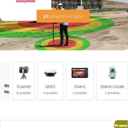
besoins des professionnels du secteur.
Formations en ligne
Occasions
Scanner
GNSS
Divers
Station totale
topographiques
8 produits
4 produits
2 produits
2 produits
Promo 