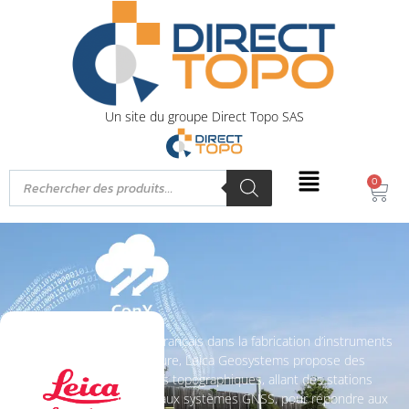
Un site du groupe Direct Topo SAS
0
Leica
Leader francais dans la fabrication d’instruments
de mesure, Leica Geosystems propose des
solutions topographiques, allant des stations
totales aux systèmes GNSS, pour répondre aux