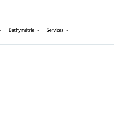
Bathymétrie
Services
Demande de
financement
Demande