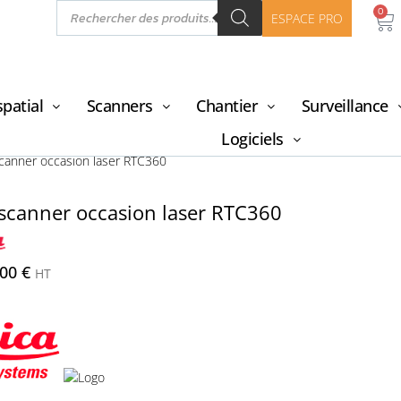
0
ESPACE PRO
patial
Scanners
Chantier
Surveillance
Logiciels
scanner occasion laser RTC360
 scanner occasion laser RTC360
,00
€
HT