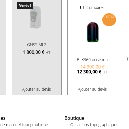
Vendu !
Comparer
Promo !
GNSS ML2
1 800,00
€
HT
T
BLK360 occasion
14 300,00
€
12 300,00
€
HT
Ajouter au devis
Ajouter au devis
ces
Boutique
 de matériel topographique
Occasions topographiques