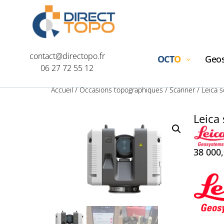
contact@directopo.fr
OCT
O
Geos
06 27 72 55 12
Accueil
/
Occasions topographiques
/
Scanner
/ Leica 
Leica
38 000