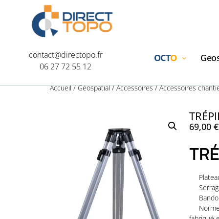
contact@directopo.fr
OCT
O
Geos
06 27 72 55 12
Accueil
/
Géospatial
/
Accessoires
/
Accessoires chanti
TRÉPI
69,00
€
TRÉ
Platea
Serrag
Bandou
Norme
fabriqué 