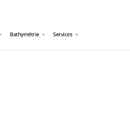
Bathymétrie
Services
Demande de
financement
Demande