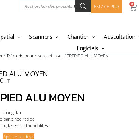
0
ESPACE PRO
patial
Scanners
Chantier
Auscultation
Logiciels
er
/
Trépieds pour niveau et laser
/ TRÉPIED ALU MOYEN
IED ALU MOYEN
€
HT
PIED ALU MOYEN
u triangulaire
e par pince rapide
aux, lasers et théodolites
Ajouter au devis