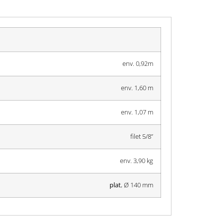
env. 0,92m
env. 1,60 m
env. 1,07 m
filet 5/8’’
env. 3,90 kg
plat
, Ø 140 mm