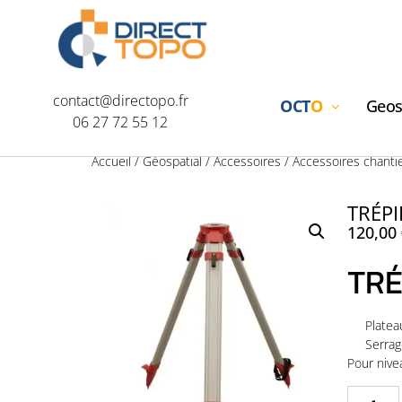
contact@directopo.fr
OCT
O
Geos
06 27 72 55 12
Accueil
/
Géospatial
/
Accessoires
/
Accessoires chanti
TRÉP
120,00
TRÉ
Platea
Serrag
Pour nive