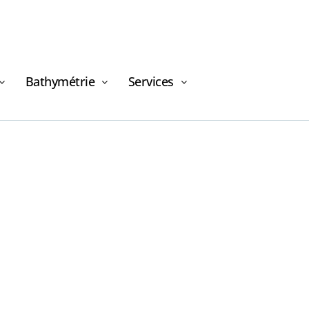
Bathymétrie
Services
Demande de
financement
Demande