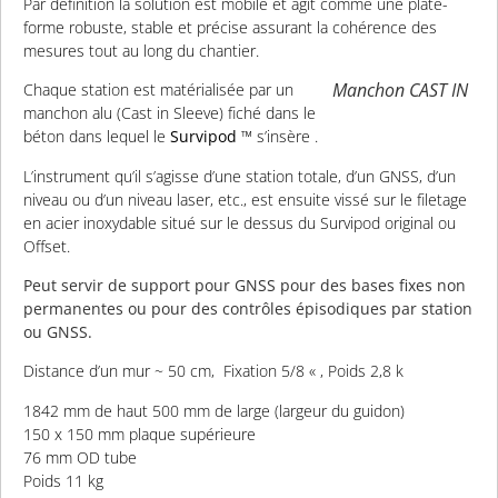
Par définition la solution est mobile et agit comme une plate-
forme robuste, stable et précise assurant la cohérence des
mesures tout au long du chantier.
Manchon CAST IN
Chaque station est matérialisée par un
manchon alu (Cast in Sleeve) fiché dans le
béton dans lequel le
Survipod
™ s’insère .
L’instrument qu’il s’agisse d’une station totale, d’un GNSS, d’un
niveau ou d’un niveau laser, etc., est ensuite vissé sur le filetage
en acier inoxydable situé sur le dessus du Survipod original ou
Offset.
Peut servir de support pour GNSS pour des bases fixes non
permanentes ou pour des contrôles épisodiques par station
ou GNSS.
Distance d’un mur ~ 50 cm, Fixation 5/8 « , Poids 2,8 k
1842 mm de haut 500 mm de large (largeur du guidon)
150 x 150 mm plaque supérieure
76 mm OD tube
Poids 11 kg