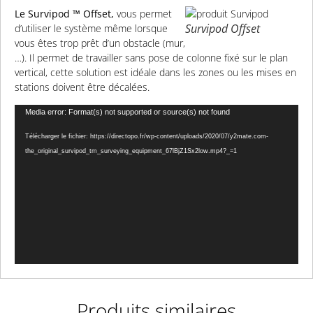
Le Survipod ™ Offset,
vous permet
Survipod Offset
d’utiliser le système même lorsque
vous êtes trop prêt d’un obstacle (mur,
…). Il permet de travailler sans pose de colonne fixé sur le plan
vertical, cette solution est idéale dans les zones ou les mises en
stations doivent être décalées.
Lecteur
Media error: Format(s) not supported or source(s) not found
vidéo
Télécharger le fichier: https://directopo.fr/wp-content/uploads/2020/07/y2mate.com-
the_original_survipod_tm_surveying_equipment_67lBjZ1Sx2low.mp4?_=1
Produits similaires