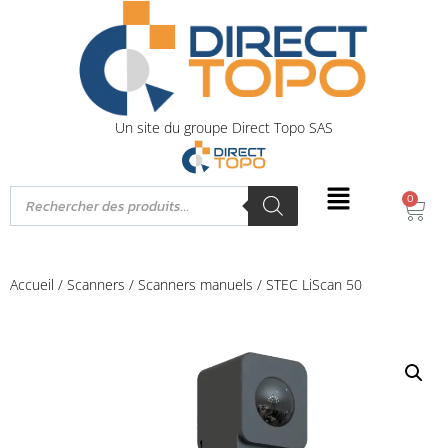
Un site du groupe Direct Topo SAS
0
Accueil
/
Scanners
/
Scanners manuels
/ STEC LiScan 50