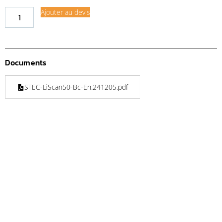
Ajouter au devis
Documents
STEC-LiScan50-Bc-En.241205.pdf
Demande de financement
Demande d'assurance