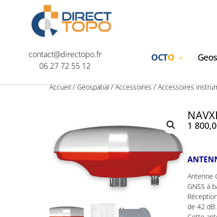
contact@directopo.fr
OCT
O
Geos
06 27 72 55 12
Accueil
/
Géospatial
/
Accessoires
/
Accessoires instru
NAVX
1 800,
ANTEN
Antenne G
GNSS à ba
Réception
de 42 dB.
Cette ant