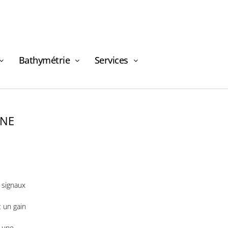
Bathymétrie
Services
INE
Demande de
financement
 signaux
 un gain
Demande
t une