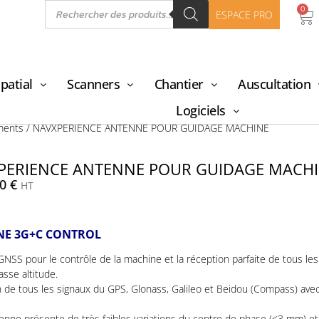
0
ESPACE PRO
patial
Scanners
Chantier
Auscultation
Logiciels
ments
/ NAVXPERIENCE ANTENNE POUR GUIDAGE MACHINE
PERIENCE ANTENNE POUR GUIDAGE MACH
00
€
HT
NE 3G+C CONTROL
NSS pour le contrôle de la machine et la réception parfaite de tous les
sse altitude.
 de tous les signaux du GPS, Glonass, Galileo et Beidou (Compass) avec
enne présente de très faibles variations du centre de phase (<3 mm) e