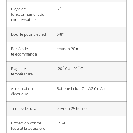
o
Plage de
5
fonctionnement du
compensateur
Douille pour trépied
5/8″
Portée de la
environ 20 m
télécommande
°
°
Plage de
-20
C à +50
C
température
Alimentation
Batterie Li-Ion 7,4 V/2,6 mAh
électrique
Temps de travail
environ 25 heures
Protection contre
IP 54
l’eau et la poussière