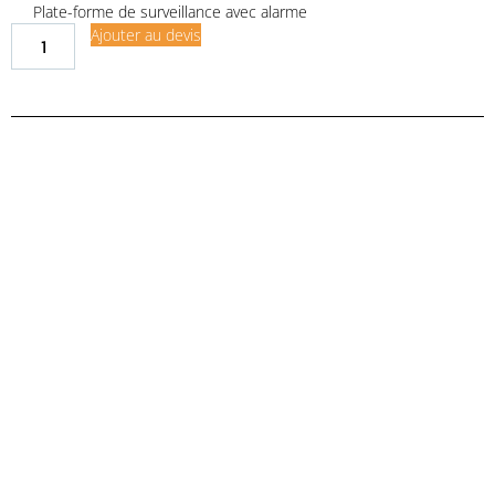
Plate-forme de surveillance avec alarme
Ajouter au devis
Demande de financement
Demande d'assurance