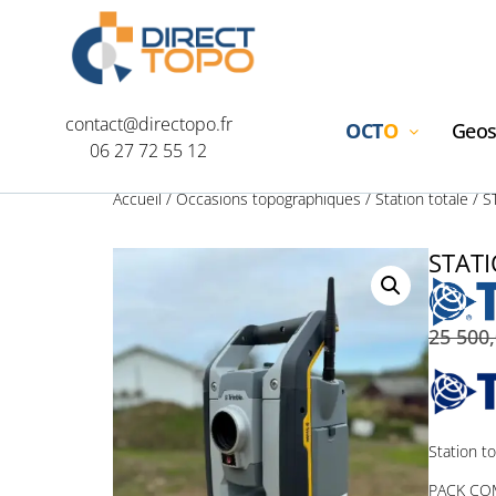
contact@directopo.fr
OCT
O
Geos
06 27 72 55 12
Accueil
/
Occasions topographiques
/
Station totale
/ S
STATI
25 500
Station t
PACK COM