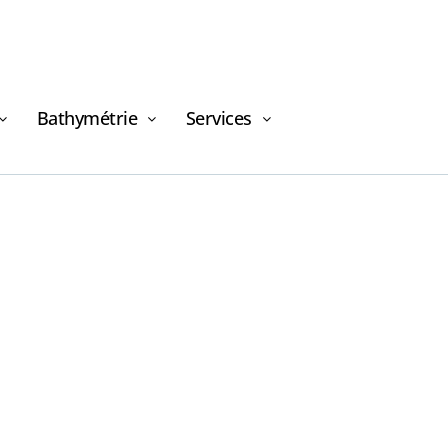
Bathymétrie
Services
Demande de
financement
Demande