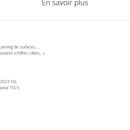
En savoir plus
scanning de surfaces,….
soires (chiffon, cibles,…)
V2023.10),
 pour TSC5,