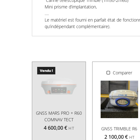
Canne télescopique Trimble (1m50-2m60)
Mini prisme d’implantation,
….
Le matériel est fourni en parfait état de fonction
qu’indépendant complémentaire).
Vendu !
Comparer
GNSS MARS PRO + R60
COMNAV TECT
4 600,00
€
HT
GNSS TRIMBLE R6
2 100,00
€
HT