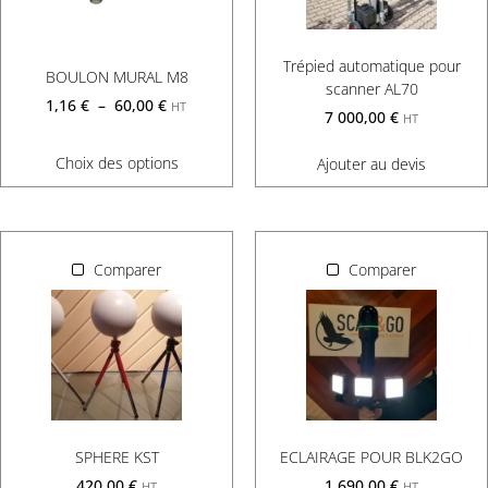
Trépied automatique pour
BOULON MURAL M8
scanner AL70
1,16
€
–
60,00
€
HT
7 000,00
€
HT
Choix des options
Ajouter au devis
Comparer
Comparer
SPHERE KST
ECLAIRAGE POUR BLK2GO
420,00
€
1 690,00
€
HT
HT