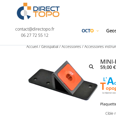
contact@directopo.fr
OCT
O
Geos
06 27 72 55 12
Accueil
/
Géospatial
/
Accessoires
/
Accessoires instru
MINI-
59,00
€
Plaquett
Cible 