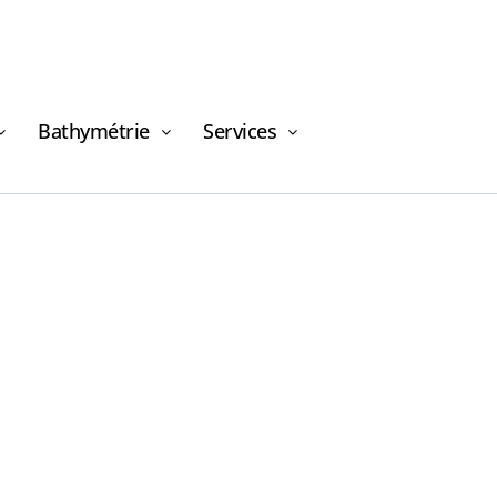
Bathymétrie
Services
Demande de
financement
Demande