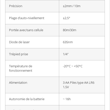
Précision
±2mm / 10m
Plage d’auto-nivellement
±2,5°
Portée avec/sans cellule
80m/30m
Diode de laser
635nm
Trépied prise
1/4″
Température de
-20°C ~ +50°C
fonctionnement
Alimentation
3 AA Piles type AA LR6
1,5V
Autonomie de la batterie
~ 16h