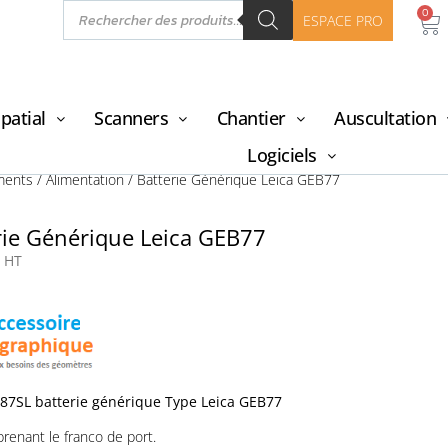
0
ESPACE PRO
patial
Scanners
Chantier
Auscultation
Logiciels
ments
/
Alimentation
/ Batterie Générique Leica GEB77
rie Générique Leica GEB77
HT
7SL batterie générique Type Leica GEB77
prenant le franco de port.