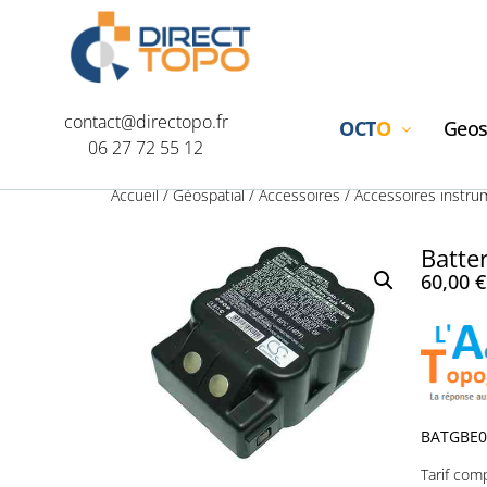
contact@directopo.fr
OCT
O
Geos
06 27 72 55 12
Accueil
/
Géospatial
/
Accessoires
/
Accessoires instru
Batte
60,00
€
BATGBE08
Tarif com