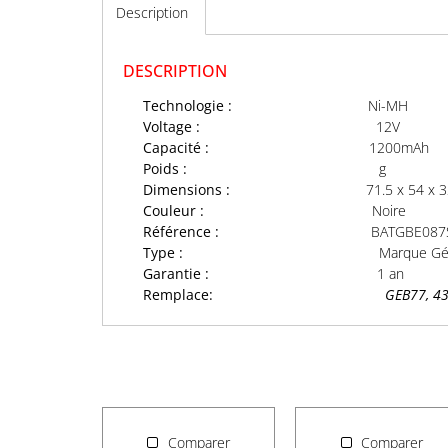
Description
DESCRIPTION
Technologie :
Ni-MH
Voltage :
12V
Capacité :
1200mAh
Poids :
g
Dimensions :
71.5 x 54 x
Couleur :
Noire
Référence :
BATGBE087
Type :
Marque Gé
Garantie :
1 an
Remplace:
GEB77, 4
Comparer
Comparer