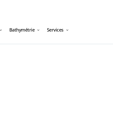
Bathymétrie
Services
Demande de
financement
Demande