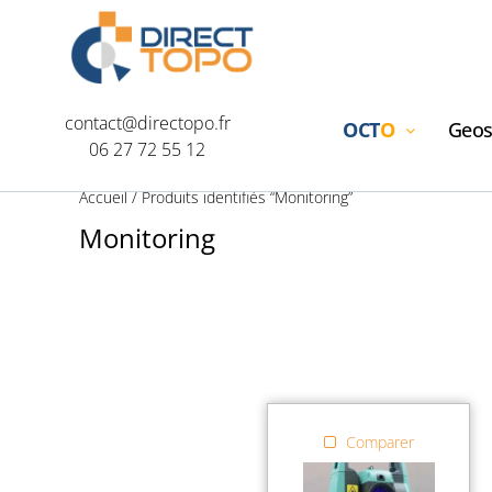
contact@directopo.fr
OCT
O
Geos
06 27 72 55 12
Accueil
/ Produits identifiés “Monitoring”
Monitoring
Comparer